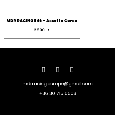
KOSÁRBA TESZEM
MDR RACING E46 – Assetto Corsa
2.500
Ft
mdrracing.europe@gmail.com
+36 30 715 0508