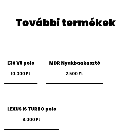
További termékek
VÁLASSZ
KOSÁRBA TESZEM
E36 V8 polo
MDR Nyakbaakasztó
OPCIÓKAT
10.000
Ft
2.500
Ft
VÁLASSZ
LEXUS IS TURBO polo
OPCIÓKAT
8.000
Ft